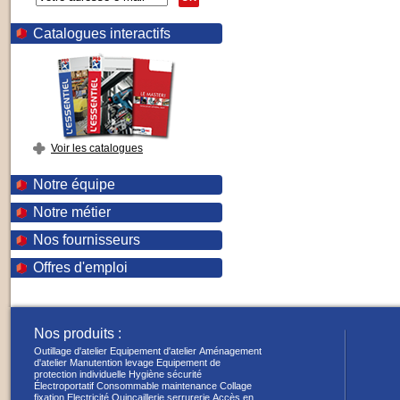
Catalogues interactifs
Voir les catalogues
Notre équipe
Notre métier
Nos fournisseurs
Offres d'emploi
Nos produits :
Outillage d'atelier
Equipement d'atelier
Aménagement
d'atelier
Manutention levage
Equipement de
protection individuelle
Hygiène sécurité
Électroportatif
Consommable maintenance
Collage
fixation
Electricité
Quincaillerie serrurerie
Accès en