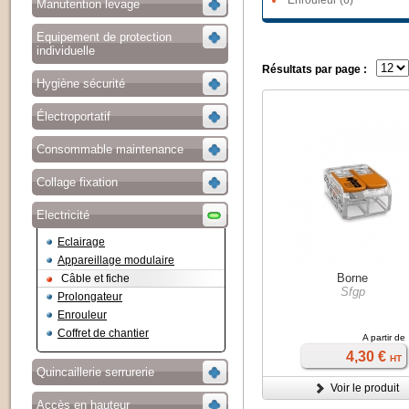
Enrouleur (6)
Manutention levage
Equipement de protection
individuelle
Résultats par page :
Hygiène sécurité
Électroportatif
Consommable maintenance
Collage fixation
Electricité
Eclairage
Appareillage modulaire
Borne
Câble et fiche
Sfgp
Prolongateur
Enrouleur
Coffret de chantier
A partir de
4,30 €
HT
Quincaillerie serrurerie
Voir le produit
Accès en hauteur