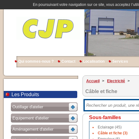
En poursuivant votre navigation sur ce site, vous acceptez l’util
Qui sommes-nous ?
Contact
Localisation
Services
Accueil
>
Electricité
>
Câble et fiche
Les Produits
Outillage d'atelier
Sous-familles
Equipement d'atelier
Eclairage (45)
Aménagement d'atelier
Câble et fiche (3)