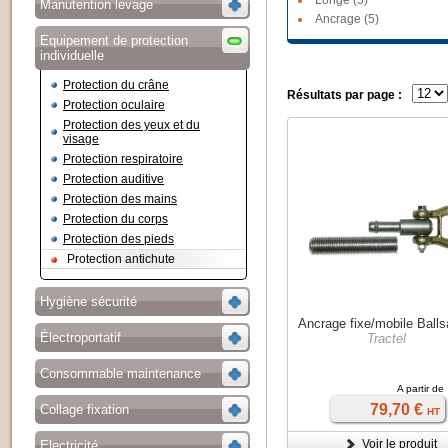
Longe (5)
Manutention levage
Ancrage (5)
Equipement de protection
individuelle
Protection du crâne
Résultats par page :
Protection oculaire
Protection des yeux et du
visage
Protection respiratoire
Protection auditive
Protection des mains
Protection du corps
Protection des pieds
Protection antichute
Hygiène sécurité
Ancrage fixe/mobile Ball
Électroportatif
Tractel
Consommable maintenance
A partir de
79,70 €
Collage fixation
HT
Voir le produit
Electricité