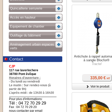
Quincaillerie serrurerie
Accès en hauteur
Equipement de chantier
Outillage du bâtiment
Aménagement urbain espaces
verts
Antichute à rappel automa
Contact
à sangle Blocfor®
Tractel
CJP
117 rue laverlochere
38780 Pont évêque
335,00 €
Horaires d'ouverture :
HT
- Du lundi au vendredi
Le matin : Sur rendez-vous (à
Voir le produit
partir de 9h)
L’après-midi : de 13h30 à 16h30
Pour plus d'informations:
Tél : 04 72 70 29 29
Fax : 04 72 70 29 20
nous contacter par email