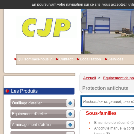
En poursuivant votre navigation sur ce site, vous acceptez l’util
Qui sommes-nous ?
Contact
Localisation
Services
Accueil
>
Equipement de pro
Protection antichute
Les Produits
Outillage d'atelier
Sous-familles
Equipement d'atelier
Ensemble de sécurité (5
Aménagement d'atelier
Antichute manuel & cord