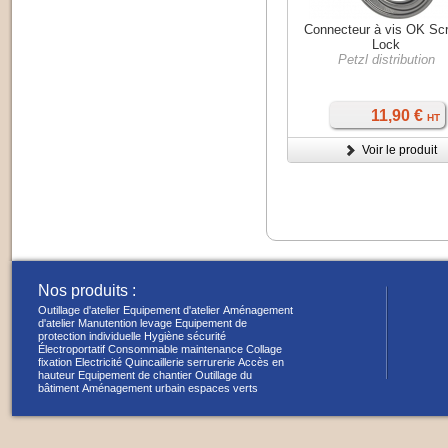
Connecteur à vis OK Sc
Lock
Petzl distribution
11,90 €
HT
Voir le produit
Nos produits :
Outillage d'atelier
Equipement d'atelier
Aménagement
d'atelier
Manutention levage
Equipement de
protection individuelle
Hygiène sécurité
Électroportatif
Consommable maintenance
Collage
fixation
Electricité
Quincaillerie serrurerie
Accès en
hauteur
Equipement de chantier
Outillage du
bâtiment
Aménagement urbain espaces verts