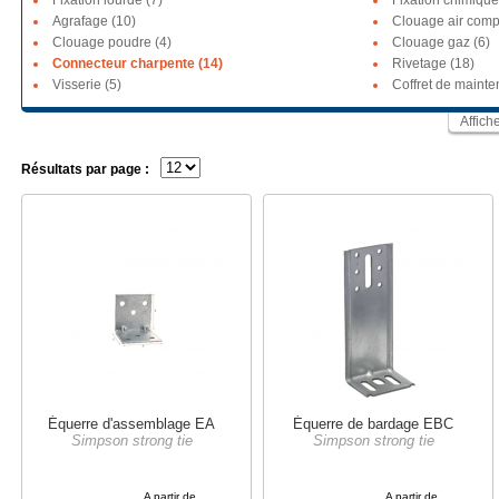
Fixation lourde (7)
Fixation chimique
Agrafage (10)
Clouage air comp
Clouage poudre (4)
Clouage gaz (6)
Connecteur charpente (14)
Rivetage (18)
Visserie (5)
Coffret de mainte
Affich
Résultats par page :
Équerre d'assemblage EA
Équerre de bardage EBC
Simpson strong tie
Simpson strong tie
A partir de
A partir de