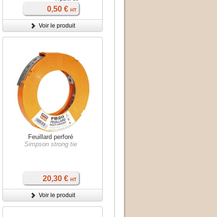
0,50 €
HT
Voir le produit
Feuillard perforé
Simpson strong tie
20,30 €
HT
Voir le produit