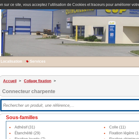
n sur ce site, vous acceptez l’utilisation de Cookies et traceurs pour améliorer votre
Localisation
Services
Accueil
>
Collage fixation
>
Connecteur charpente
Sous-familles
Adhésif (31)
Colle (11)
Étanchéité (29)
Fixation légère (1