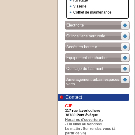
Rivetage
Visserie
Coffret de maintenance
Electricité
Quincaillerie serrurerie
Accès en hauteur
Equipement de chantier
Outillage du bâtiment
Aménagement urbain espaces
verts
Contact
CJP
117 rue laverlochere
38780 Pont évêque
Horaires d'ouverture :
- Du lundi au vendredi
Le matin : Sur rendez-vous (à
partir de 9h)