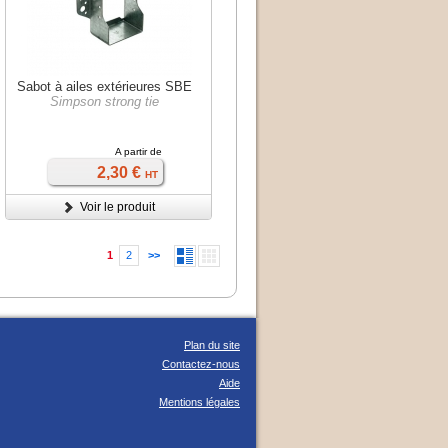
Sabot à ailes extérieures SBE
Simpson strong tie
A partir de
2,30 €
HT
Voir le produit
1
2
>>
Plan du site
Contactez-nous
Aide
Mentions légales