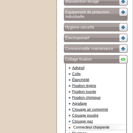
Manutention levage
Equipement de protection
individuelle
Hygiène sécurité
Électroportatif
Consommable maintenance
Collage fixation
Adhésif
Colle
Étanchéité
Fixation légère
Fixation lourde
Fixation chimique
Agrafage
Clouage air comprimé
Clouage poudre
Clouage gaz
Connecteur charpente