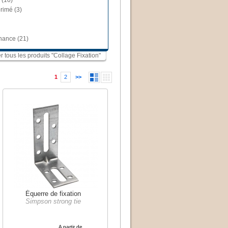
 (10)
rimé (3)
nance (21)
er tous les produits "Collage Fixation"
1
2
>>
Équerre de fixation
Simpson strong tie
A partir de