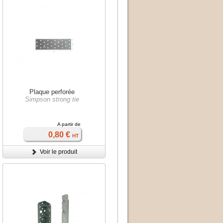
Plaque perforée
Simpson strong tie
A partir de
0,80 €
HT
Voir le produit