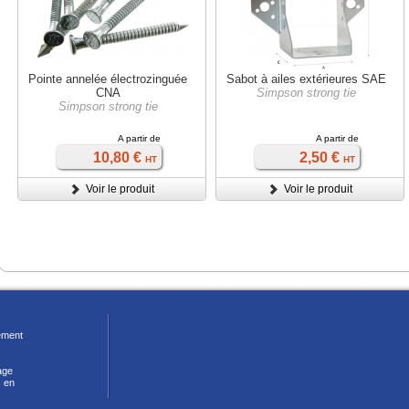
Pointe annelée électrozinguée
Sabot à ailes extérieures SAE
CNA
Simpson strong tie
Simpson strong tie
A partir de
A partir de
10,80 €
2,50 €
HT
HT
Voir le produit
Voir le produit
ment
age
 en