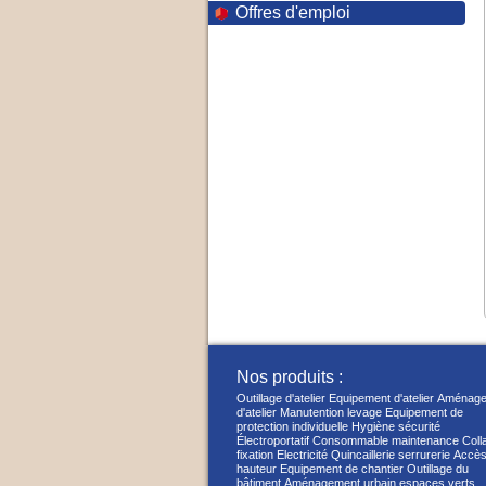
Offres d'emploi
Nos produits :
Outillage d'atelier
Equipement d'atelier
Aménage
d'atelier
Manutention levage
Equipement de
protection individuelle
Hygiène sécurité
Électroportatif
Consommable maintenance
Coll
fixation
Electricité
Quincaillerie serrurerie
Accès
hauteur
Equipement de chantier
Outillage du
bâtiment
Aménagement urbain espaces verts