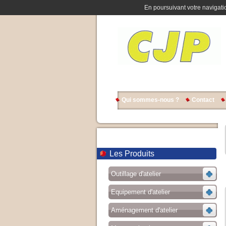
En poursuivant votre navigatio
Qui sommes-nous ?
Contact
Les Produits
Outillage d'atelier
Equipement d'atelier
Aménagement d'atelier