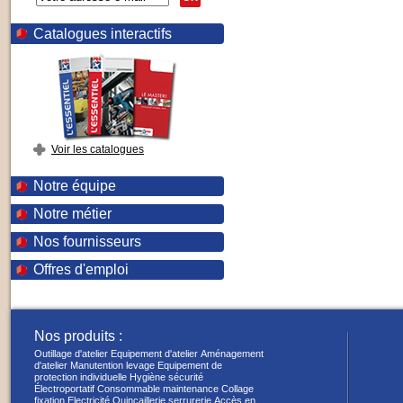
Catalogues interactifs
Voir les catalogues
Notre équipe
Notre métier
Nos fournisseurs
Offres d'emploi
Nos produits :
Outillage d'atelier
Equipement d'atelier
Aménagement
d'atelier
Manutention levage
Equipement de
protection individuelle
Hygiène sécurité
Électroportatif
Consommable maintenance
Collage
fixation
Electricité
Quincaillerie serrurerie
Accès en