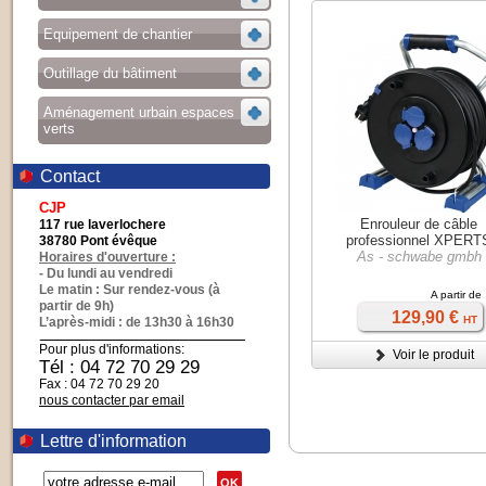
Equipement de chantier
Outillage du bâtiment
Aménagement urbain espaces
verts
Contact
CJP
Enrouleur de câble
117 rue laverlochere
professionnel XPERT
38780 Pont évêque
As - schwabe gmbh
Horaires d'ouverture :
- Du lundi au vendredi
Le matin : Sur rendez-vous (à
A partir de
partir de 9h)
129,90 €
HT
L’après-midi : de 13h30 à 16h30
Pour plus d'informations:
Voir le produit
Tél : 04 72 70 29 29
Fax : 04 72 70 29 20
nous contacter par email
Lettre d'information
OK