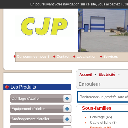
En poursuivant votre navigation sur ce site, vous acceptez l’util
Qui sommes-nous ?
Contact
Localisation
Services
Accueil
>
Electricité
>
Enrouleur
Les Produits
Outillage d'atelier
Sous-familles
Equipement d'atelier
Eclairage (45)
Aménagement d'atelier
Câble et fiche (3)