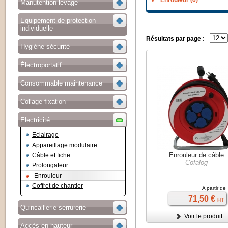
Enrouleur (6)
Manutention levage
Equipement de protection
individuelle
Résultats par page :
Hygiène sécurité
Électroportatif
Consommable maintenance
Collage fixation
Electricité
Eclairage
Appareillage modulaire
Enrouleur de câble
Câble et fiche
Cofalog
Prolongateur
Enrouleur
Coffret de chantier
A partir de
71,50 €
HT
Quincaillerie serrurerie
Voir le produit
Accès en hauteur