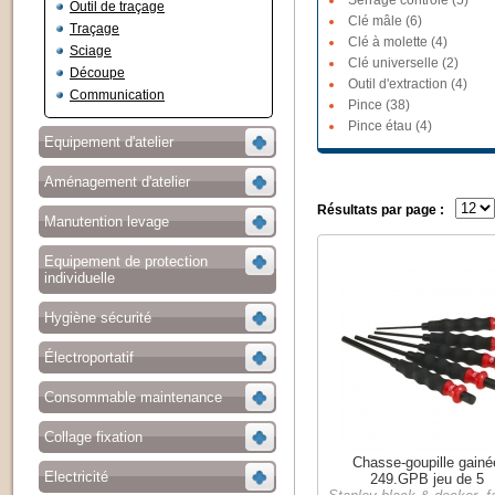
Serrage contrôlé (5)
Outil de traçage
Clé mâle (6)
Traçage
Clé à molette (4)
Sciage
Clé universelle (2)
Découpe
Outil d'extraction (4)
Communication
Pince (38)
Pince étau (4)
Equipement d'atelier
Aménagement d'atelier
Résultats par page :
Manutention levage
Equipement de protection
individuelle
Hygiène sécurité
Électroportatif
Consommable maintenance
Collage fixation
Chasse-goupille gainé
Electricité
249.GPB jeu de 5