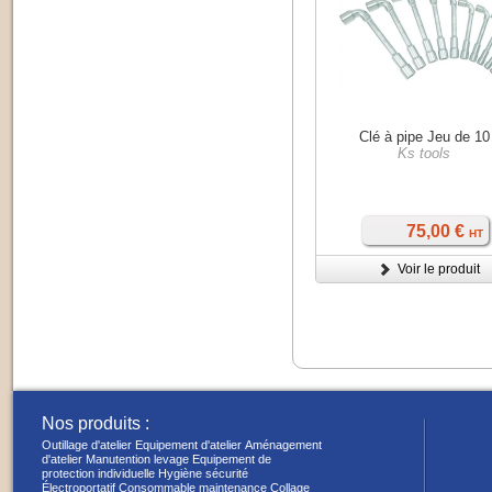
Clé à pipe Jeu de 10
Ks tools
75,00 €
HT
Voir le produit
Nos produits :
Outillage d'atelier
Equipement d'atelier
Aménagement
d'atelier
Manutention levage
Equipement de
protection individuelle
Hygiène sécurité
Électroportatif
Consommable maintenance
Collage