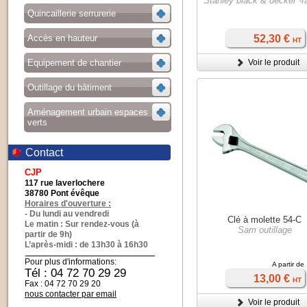
Stanley black & decker -
Quincaillerie serrurerie
Accès en hauteur
52,30 €
HT
Equipement de chantier
Voir le produit
Outillage du bâtiment
Aménagement urbain espaces
verts
Contact
CJP
117 rue laverlochere
38780 Pont évêque
Horaires d'ouverture :
- Du lundi au vendredi
Clé à molette 54-C
Le matin : Sur rendez-vous (à
Sam outillage
partir de 9h)
L’après-midi : de 13h30 à 16h30
Pour plus d'informations:
A partir de
Tél : 04 72 70 29 29
13,00 €
HT
Fax : 04 72 70 29 20
nous contacter par email
Voir le produit