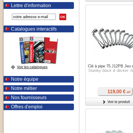
Lettre d'information
OK
Catalogues interactifs
Clé à pipe 75.J12PB Jeu 
Voir les catalogues
Stanley black & decker -
Notre équipe
Notre métier
119,00 €
HT
Nos fournisseurs
Voir le produit
Offres d'emploi