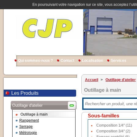
En poursuivant votre navigation sur ce site, vous acceptez l’util
Qui sommes-nous ?
Contact
Localisation
Services
Accueil
>
Outillage d'atelier
Outillage à main
Les Produits
Outillage d'atelier
Outillage à main
Sous-familles
Rangement
Composition 1/4" (11)
Serrage
Composition 3/4" (2)
Métrologie