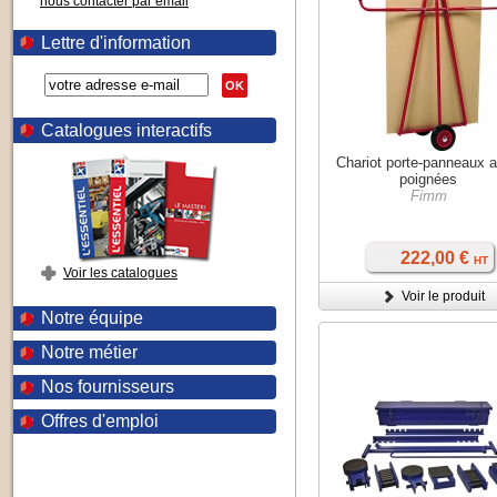
nous contacter par email
Lettre d'information
OK
Catalogues interactifs
Chariot porte-panneaux 
poignées
Fimm
222,00 €
HT
Voir les catalogues
Voir le produit
Notre équipe
Notre métier
Nos fournisseurs
Offres d'emploi