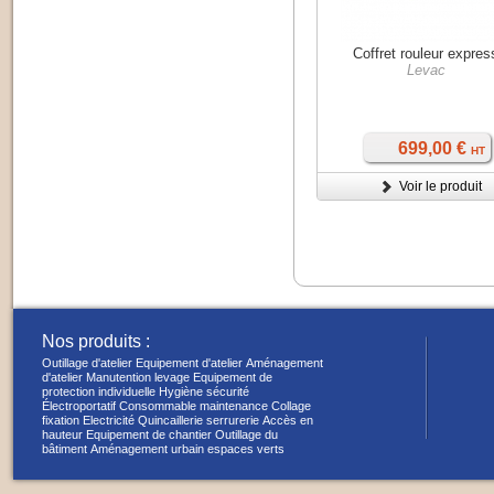
Coffret rouleur expres
Levac
699,00 €
HT
Voir le produit
Nos produits :
Outillage d'atelier
Equipement d'atelier
Aménagement
d'atelier
Manutention levage
Equipement de
protection individuelle
Hygiène sécurité
Électroportatif
Consommable maintenance
Collage
fixation
Electricité
Quincaillerie serrurerie
Accès en
hauteur
Equipement de chantier
Outillage du
bâtiment
Aménagement urbain espaces verts