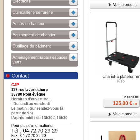
Electricité
Voir le produit
Quincaillerie serrurerie
Accès en hauteur
Equipement de chantier
Outillage du bâtiment
Aménagement urbain espaces
verts
Contact
Chariot à plateforme
Viso
CJP
117 rue laverlochere
38780 Pont évêque
A partir de
Horaires d'ouverture :
125,00 €
- Du lundi au vendredi
HT
Le matin : Sur rendez-vous (à
partir de 9h)
Voir le produit
L’après-midi : de 13h30 à 16h30
Pour plus d'informations:
Tél : 04 72 70 29 29
Fax : 04 72 70 29 20