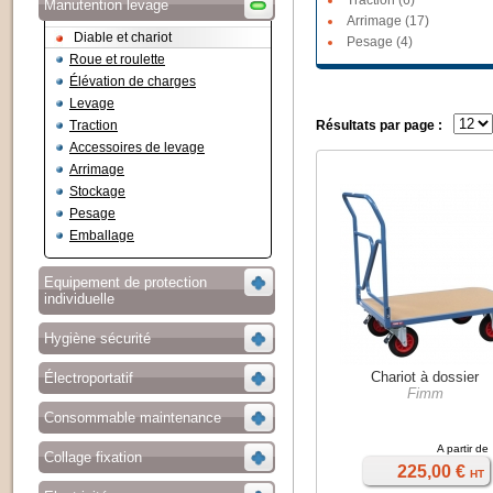
Traction (6)
Manutention levage
Arrimage (17)
Diable et chariot
Pesage (4)
Roue et roulette
Élévation de charges
Levage
Traction
Résultats par page :
Accessoires de levage
Arrimage
Stockage
Pesage
Emballage
Equipement de protection
individuelle
Hygiène sécurité
Chariot à dossier
Électroportatif
Fimm
Consommable maintenance
A partir de
Collage fixation
225,00 €
HT