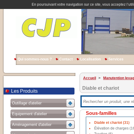
En poursuivant votre navigation sur ce site, vous acceptez l’util
Qui sommes-nous ?
Contact
Localisation
Services
Accueil
>
Manutention leva
Diable et chariot
Les Produits
Outillage d'atelier
Sous-familles
Equipement d'atelier
Diable et chariot (31)
Aménagement d'atelier
Élévation de charges (1