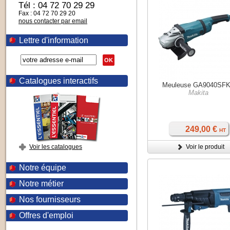
Tél : 04 72 70 29 29
Fax : 04 72 70 29 20
nous contacter par email
Lettre d'information
OK
Catalogues interactifs
Meuleuse GA9040SF
Makita
249,00 €
HT
Voir les catalogues
Voir le produit
Notre équipe
Notre métier
Nos fournisseurs
Offres d'emploi