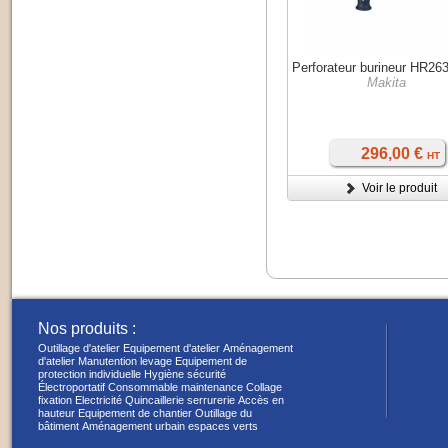
Perforateur burineur HR2
Makita
296,00 €
HT
Voir le produit
Nos produits :
Outillage d'atelier
Equipement d'atelier
Aménagement
d'atelier
Manutention levage
Equipement de
protection individuelle
Hygiène sécurité
Électroportatif
Consommable maintenance
Collage
fixation
Electricité
Quincaillerie serrurerie
Accès en
hauteur
Equipement de chantier
Outillage du
bâtiment
Aménagement urbain espaces verts