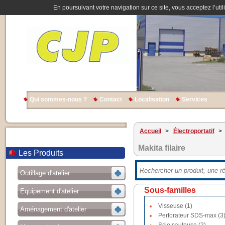
En poursuivant votre navigation sur ce site, vous acceptez l’util
Qui sommes-nous ?
Contact
Localisation
Services
Accueil
>
Électroportatif
>
Makita filaire
Les Produits
Outillage d'atelier
Sous-familles
Equipement d'atelier
Visseuse (1)
Aménagement d'atelier
Perforateur SDS-max (3