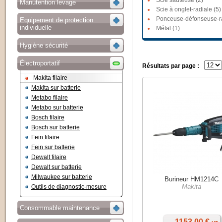
Scie sauteuse (2)
Manutention levage
Scie à onglet-radiale (5)
Ponceuse-défonseuse-ra
Equipement de protection
individuelle
Métal (1)
Hygiène sécurité
Électroportatif
Résultats par page :
Makita filaire
Makita sur batterie
Metabo filaire
Metabo sur batterie
Bosch filaire
Bosch sur batterie
Fein filaire
Fein sur batterie
Dewalt filaire
Dewalt sur batterie
Milwaukee sur batterie
Burineur HM1214C
Makita
Outils de diagnostic-mesure
Consommable maintenance
1153,00 €