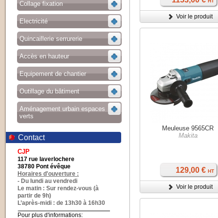
HT
Collage fixation
Voir le produit
Electricité
Quincaillerie serrurerie
Accès en hauteur
Equipement de chantier
Outillage du bâtiment
Aménagement urbain espaces
verts
Meuleuse 9565CR
Makita
Contact
CJP
117 rue laverlochere
38780 Pont évêque
129,00 €
HT
Horaires d'ouverture :
- Du lundi au vendredi
Voir le produit
Le matin : Sur rendez-vous (à
partir de 9h)
L’après-midi : de 13h30 à 16h30
Pour plus d'informations: