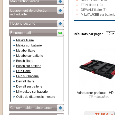
BOSCH filaire (28)
Manutention levage
FEIN filaire (13)
DEWALT filaire (5)
Equipement de protection
individuelle
MILWAUKEE sur batterie
Hygiène sécurité
Électroportatif
Résultats par page :
Makita filaire
Makita sur batterie
Metabo filaire
Metabo sur batterie
Bosch filaire
Bosch sur batterie
Fein filaire
Fein sur batterie
Dewalt filaire
Dewalt sur batterie
Milwaukee sur batterie
Adaptateur packout - H
Tti milwaukee
Outils de diagnostic-mesure
Consommable maintenance
37,60 €