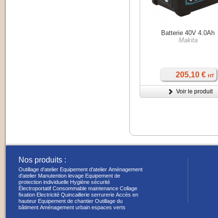
Batterie 40V 4.0Ah
Makita
205,10 €
HT
Voir le produit
Nos produits :
Outillage d'atelier
Equipement d'atelier
Aménagement
d'atelier
Manutention levage
Equipement de
protection individuelle
Hygiène sécurité
Électroportatif
Consommable maintenance
Collage
fixation
Electricité
Quincaillerie serrurerie
Accès en
hauteur
Equipement de chantier
Outillage du
bâtiment
Aménagement urbain espaces verts