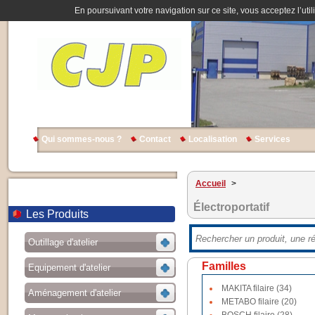
En poursuivant votre navigation sur ce site, vous acceptez l’util
Qui sommes-nous ?
Contact
Localisation
Services
Accueil
>
Électroportatif
Les Produits
Outillage d'atelier
Familles
Equipement d'atelier
MAKITA filaire (34)
Aménagement d'atelier
METABO filaire (20)