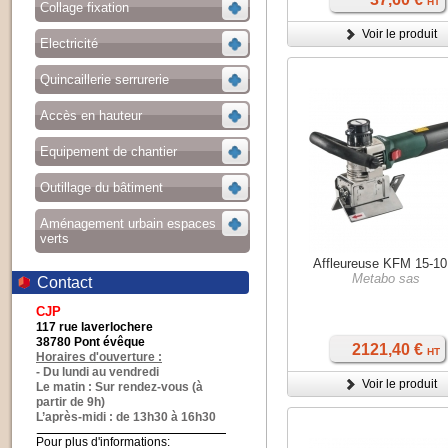
HT
Collage fixation
Voir le produit
Electricité
Quincaillerie serrurerie
Accès en hauteur
Equipement de chantier
Outillage du bâtiment
Aménagement urbain espaces
verts
Affleureuse KFM 15-10
Metabo sas
Contact
CJP
117 rue laverlochere
38780 Pont évêque
2121,40 €
HT
Horaires d'ouverture :
- Du lundi au vendredi
Voir le produit
Le matin : Sur rendez-vous (à
partir de 9h)
L’après-midi : de 13h30 à 16h30
Pour plus d'informations: