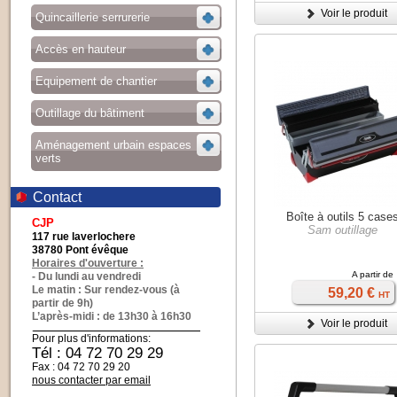
Voir le produit
Quincaillerie serrurerie
Accès en hauteur
Equipement de chantier
Outillage du bâtiment
Aménagement urbain espaces
verts
Contact
Boîte à outils 5 case
CJP
Sam outillage
117 rue laverlochere
38780 Pont évêque
Horaires d'ouverture :
A partir de
- Du lundi au vendredi
Le matin : Sur rendez-vous (à
59,20 €
HT
partir de 9h)
L’après-midi : de 13h30 à 16h30
Voir le produit
Pour plus d'informations:
Tél : 04 72 70 29 29
Fax : 04 72 70 29 20
nous contacter par email