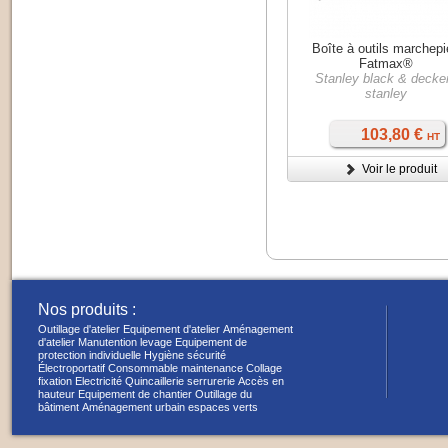
Boîte à outils marchep
Fatmax®
Stanley black & decker
stanley
103,80 €
HT
Voir le produit
Nos produits :
Outillage d'atelier
Equipement d'atelier
Aménagement
d'atelier
Manutention levage
Equipement de
protection individuelle
Hygiène sécurité
Électroportatif
Consommable maintenance
Collage
fixation
Electricité
Quincaillerie serrurerie
Accès en
hauteur
Equipement de chantier
Outillage du
bâtiment
Aménagement urbain espaces verts