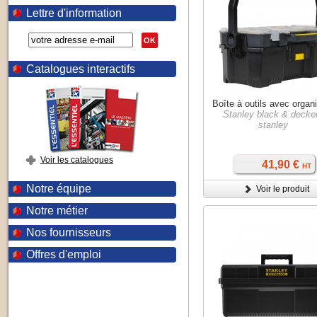
Lettre d'information
OK
Catalogues interactifs
Boîte à outils avec organ
Stanley black & decker
stanley
Voir les catalogues
41,90 €
HT
Notre équipe
Voir le produit
Notre métier
Nos fournisseurs
Offres d'emploi