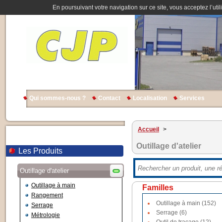
En poursuivant votre navigation sur ce site, vous acceptez l’util
Qui sommes-nous ?
Contact
Localisation
Services
Accueil
>
Outillage d'atelier
Les Produits
Outillage d'atelier
Outillage à main
Familles
Rangement
Outillage à main (152)
Serrage
Serrage (6)
Métrologie