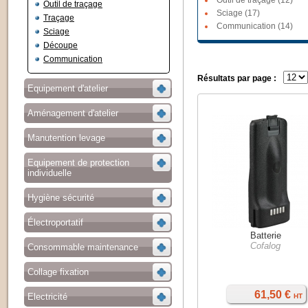
Outil de traçage (12)
Outil de traçage
Sciage (17)
Traçage
Communication (14)
Sciage
Découpe
Communication
Résultats par page :
Equipement d'atelier
Aménagement d'atelier
Manutention levage
Equipement de protection
individuelle
Hygiène sécurité
Électroportatif
Batterie
Cofalog
Consommable maintenance
Collage fixation
61,50 €
Electricité
HT