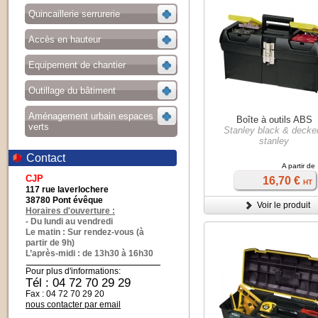
Quincaillerie serrurerie
Accès en hauteur
Equipement de chantier
Outillage du bâtiment
Aménagement urbain espaces
Boîte à outils ABS
verts
Stanley black & decker
stanley
Contact
A partir de
CJP
16,70 €
HT
117 rue laverlochere
38780 Pont évêque
Voir le produit
Horaires d'ouverture :
- Du lundi au vendredi
Le matin : Sur rendez-vous (à
partir de 9h)
L’après-midi : de 13h30 à 16h30
Pour plus d'informations:
Tél : 04 72 70 29 29
Fax : 04 72 70 29 20
nous contacter par email