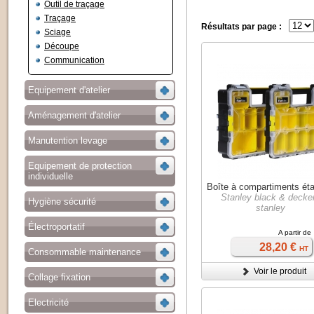
Outil de traçage
Traçage
Résultats par page :
Sciage
Découpe
Communication
Equipement d'atelier
Aménagement d'atelier
Manutention levage
Equipement de protection
individuelle
Boîte à compartiments ét
Stanley black & decker
Hygiène sécurité
stanley
Électroportatif
A partir de
28,20 €
HT
Consommable maintenance
Voir le produit
Collage fixation
Electricité