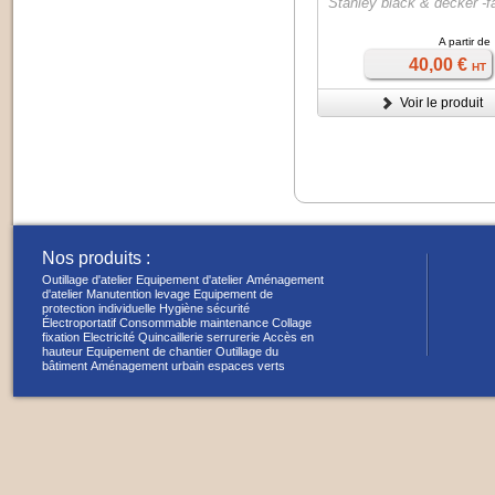
Stanley black & decker -
A partir de
40,00 €
HT
Voir le produit
Nos produits :
Outillage d'atelier
Equipement d'atelier
Aménagement
d'atelier
Manutention levage
Equipement de
protection individuelle
Hygiène sécurité
Électroportatif
Consommable maintenance
Collage
fixation
Electricité
Quincaillerie serrurerie
Accès en
hauteur
Equipement de chantier
Outillage du
bâtiment
Aménagement urbain espaces verts