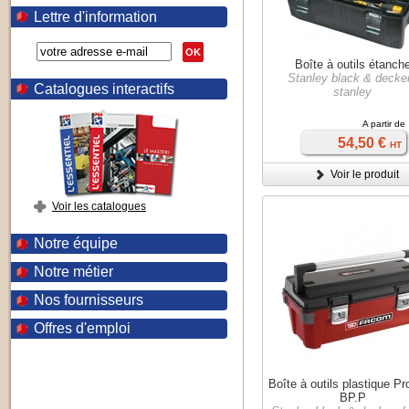
Lettre d'information
OK
Boîte à outils étanch
Stanley black & decker
Catalogues interactifs
stanley
A partir de
54,50 €
HT
Voir le produit
Voir les catalogues
Notre équipe
Notre métier
Nos fournisseurs
Offres d'emploi
Boîte à outils plastique P
BP.P