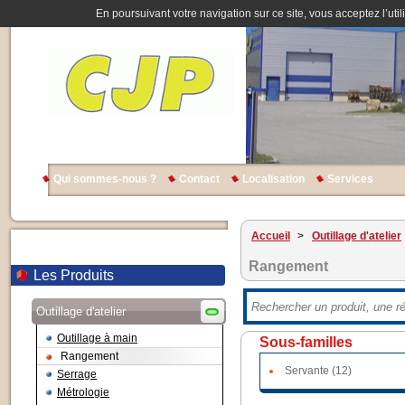
En poursuivant votre navigation sur ce site, vous acceptez l’util
Qui sommes-nous ?
Contact
Localisation
Services
Accueil
>
Outillage d'atelier
Rangement
Les Produits
Outillage d'atelier
Outillage à main
Sous-familles
Rangement
Servante (12)
Serrage
Métrologie