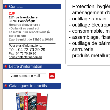
- Protection, hygiè
Contact
- aménagement d’at
CJP
117 rue laverlochere
- outillage à main,
38780 Pont évêque
- outillage électro
Horaires d'ouverture :
- Du lundi au vendredi
- consommable, m
Le matin : Sur rendez-vous (à
partir de 9h)
- assemblage, fixat
L’après-midi : de 13h30 à 16h30
- outillage de bâti
Pour plus d'informations:
- serrurerie,
Tél : 04 72 70 29 29
Fax : 04 72 70 29 20
- produits métallur
nous contacter par email
Lettre d'information
OK
Catalogues interactifs