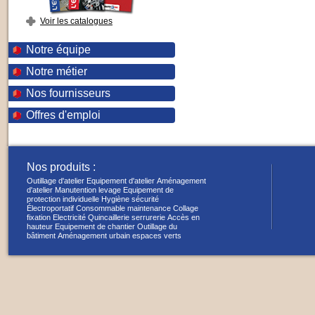
Voir les catalogues
Notre équipe
Notre métier
Nos fournisseurs
Offres d'emploi
Nos produits :
Outillage d'atelier
Equipement d'atelier
Aménagement
d'atelier
Manutention levage
Equipement de
protection individuelle
Hygiène sécurité
Électroportatif
Consommable maintenance
Collage
fixation
Electricité
Quincaillerie serrurerie
Accès en
hauteur
Equipement de chantier
Outillage du
bâtiment
Aménagement urbain espaces verts