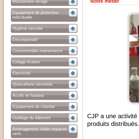
Notre métier
Manutention levage
Equipement de protection
individuelle
Hygiène sécurité
Électroportatif
Consommable maintenance
Collage fixation
Electricité
Quincaillerie serrurerie
Accès en hauteur
Equipement de chantier
CJP a une activité
Outillage du bâtiment
produits distribués
Aménagement urbain espaces
verts