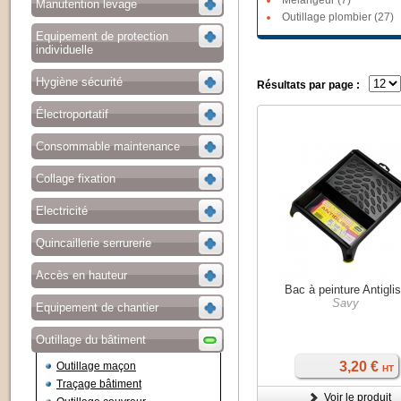
Mélangeur (7)
Manutention levage
Outillage plombier (27)
Equipement de protection
individuelle
Hygiène sécurité
Résultats par page :
Électroportatif
Consommable maintenance
Collage fixation
Electricité
Quincaillerie serrurerie
Accès en hauteur
Bac à peinture Antigli
Savy
Equipement de chantier
Outillage du bâtiment
3,20 €
Outillage maçon
HT
Traçage bâtiment
Voir le produit