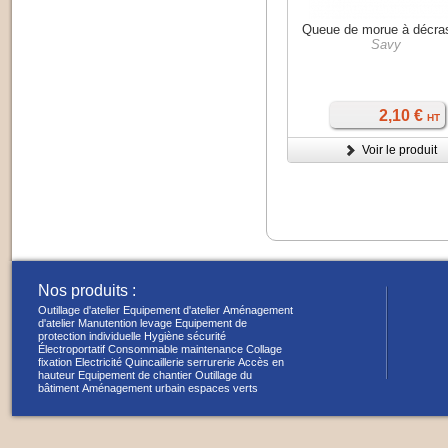
Queue de morue à décra
Savy
2,10 €
HT
Voir le produit
Nos produits :
Outillage d'atelier
Equipement d'atelier
Aménagement
d'atelier
Manutention levage
Equipement de
protection individuelle
Hygiène sécurité
Électroportatif
Consommable maintenance
Collage
fixation
Electricité
Quincaillerie serrurerie
Accès en
hauteur
Equipement de chantier
Outillage du
bâtiment
Aménagement urbain espaces verts