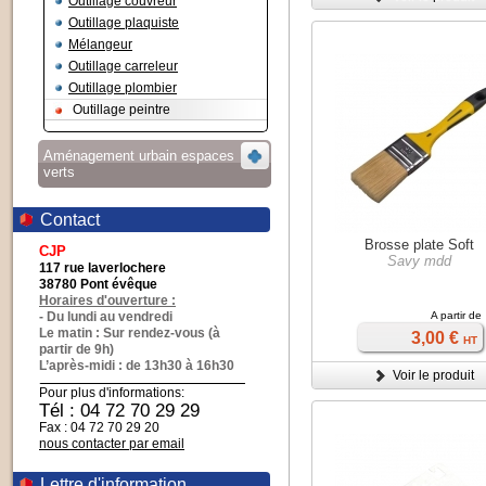
Outillage couvreur
Outillage plaquiste
Mélangeur
Outillage carreleur
Outillage plombier
Outillage peintre
Aménagement urbain espaces
verts
Contact
Brosse plate Soft
CJP
Savy mdd
117 rue laverlochere
38780 Pont évêque
Horaires d'ouverture :
- Du lundi au vendredi
A partir de
Le matin : Sur rendez-vous (à
3,00 €
HT
partir de 9h)
L’après-midi : de 13h30 à 16h30
Voir le produit
Pour plus d'informations:
Tél : 04 72 70 29 29
Fax : 04 72 70 29 20
nous contacter par email
Lettre d'information