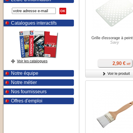
OK
Catalogues interactifs
Grille d'essorage à pein
Savy
Voir les catalogues
2,90 €
HT
Notre équipe
Voir le produit
Notre métier
Nos fournisseurs
Offres d'emploi