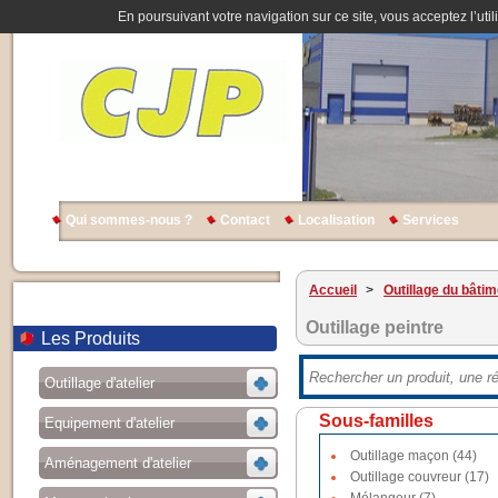
En poursuivant votre navigation sur ce site, vous acceptez l’util
Qui sommes-nous ?
Contact
Localisation
Services
Accueil
>
Outillage du bâtim
Outillage peintre
Les Produits
Outillage d'atelier
Sous-familles
Equipement d'atelier
Outillage maçon (44)
Aménagement d'atelier
Outillage couvreur (17)