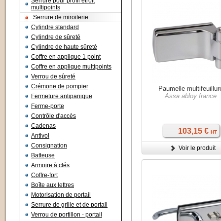
Serrure pour profil étroit
multipoints
Serrure de miroiterie
Cylindre standard
Cylindre de sûreté
Cylindre de haute sûreté
Coffre en applique 1 point
Coffre en applique multipoints
Verrou de sûreté
Crémone de pompier
Paumelle multifeuillur
Assa abloy france
Fermeture antipanique
Ferme-porte
Contrôle d'accès
Cadenas
103,15 €
HT
Antivol
Consignation
Voir le produit
Batteuse
Armoire à clés
Coffre-fort
Boîte aux lettres
Motorisation de portail
Serrure de grille et de portail
Verrou de portillon - portail