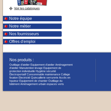
Voir les catalogues
Notre équipe
Notre métier
Nos fournisseurs
Offres d'emploi
Nos produits :
Outillage d'atelier
Equipement d'atelier
Aménagement
d'atelier
Manutention levage
Equipement de
protection individuelle
Hygiène sécurité
Électroportatif
Consommable maintenance
Collage
fixation
Electricité
Quincaillerie serrurerie
Accès en
hauteur
Equipement de chantier
Outillage du
bâtiment
Aménagement urbain espaces verts