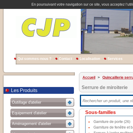
En poursuivant votre navigation sur ce site, vous acceptez l’util
Qui sommes-nous ?
Contact
Localisation
Services
Accueil
>
Quincaillerie serr
Serrure de miroiterie
Les Produits
Outillage d'atelier
Sous-familles
Equipement d'atelier
Garniture de porte (26)
Aménagement d'atelier
Garniture de fenêtre et b