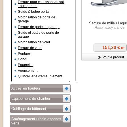
Ferrure pour coulissant au sol
- autoportant
Guide & butée portail
Motorisation de porte de
garage
Serrure de milieu Lagu
Ferrure de porte de garage
Assa abloy france
Guide et butée de porte de
garage
Motorisation de volet
151,20 €
Ferrure de volet
HT
Penture
Voir le produit
Gond
Paumelle
Agencement
Quincaillerie d'ameublement
Accès en hauteur
Equipement de chantier
Outillage du bâtiment
Aménagement urbain espaces
verts