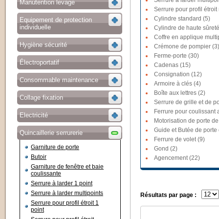
Serrure à larder multipoi
Manutention levage
Serrure pour profil étroit
Cylindre standard (5)
Equipement de protection
individuelle
Cylindre de haute sûreté
Coffre en applique multi
Hygiène sécurité
Crémone de pompier (3
Ferme-porte (30)
Électroportatif
Cadenas (15)
Consignation (12)
Consommable maintenance
Armoire à clés (4)
Boîte aux lettres (2)
Collage fixation
Serrure de grille et de po
Ferrure pour coulissant a
Electricité
Motorisation de porte de
Guide et Butée de porte
Quincaillerie serrurerie
Ferrure de volet (9)
Garniture de porte
Gond (2)
Butoir
Agencement (22)
Garniture de fenêtre et baie
coulissante
Serrure à larder 1 point
Serrure à larder multipoints
Résultats par page :
Serrure pour profil étroit 1
point