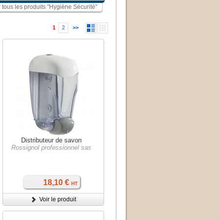
r tous les produits "Hygiène Sécurité"
1
2
>>
Distributeur de savon
Rossignol professionnel sas
18,10 €
HT
Voir le produit