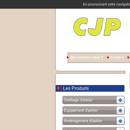
En poursuivant votre navigatio
Qui sommes-nous ?
Contact
Les Produits
Outillage d'atelier
Equipement d'atelier
Aménagement d'atelier