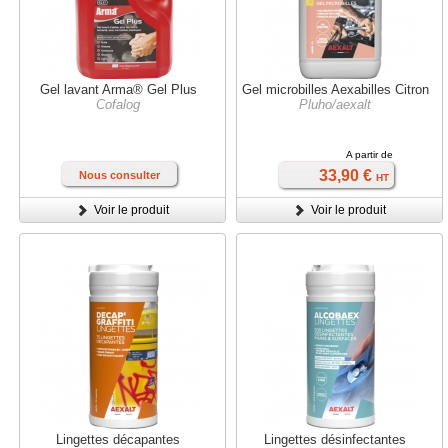
Gel lavant Arma® Gel Plus
Gel microbilles Aexabilles Citron
Cofalog
Pluho/aexalt
A partir de
33,90 €
Nous consulter
HT
Voir le produit
Voir le produit
Lingettes décapantes
Lingettes désinfectantes