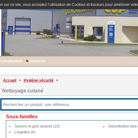
n sur ce site, vous acceptez l’utilisation de Cookies et traceurs pour améliorer votre
Localisation
Services
Accueil
>
Hygiène sécurité
>
Nettoyage cutané
Sous-familles
Savons et gels lavants (10)
Désinfection des 
Lingettes (6)