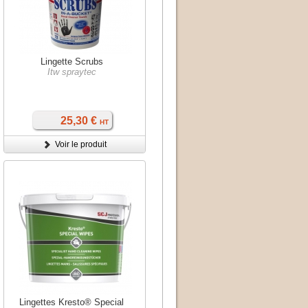
Lingette Scrubs
Itw spraytec
25,30 €
HT
Voir le produit
Lingettes Kresto® Special