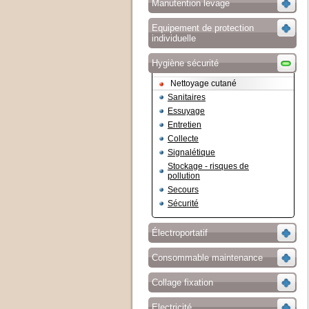
Manutention levage
Equipement de protection
individuelle
Hygiène sécurité
Nettoyage cutané
Sanitaires
Essuyage
Entretien
Collecte
Signalétique
Stockage - risques de
pollution
Secours
Sécurité
Électroportatif
Consommable maintenance
Collage fixation
Electricité