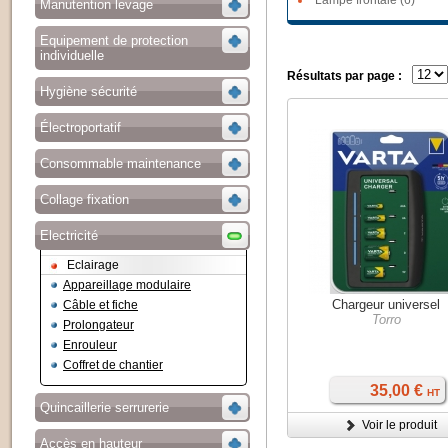
Lampe frontale (6)
Manutention levage
Equipement de protection
individuelle
Résultats par page :
Hygiène sécurité
Électroportatif
Consommable maintenance
Collage fixation
Electricité
Eclairage
Appareillage modulaire
Chargeur universel
Câble et fiche
Torro
Prolongateur
Enrouleur
Coffret de chantier
35,00 €
HT
Quincaillerie serrurerie
Voir le produit
Accès en hauteur