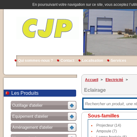
En poursuivant votre navigation sur ce site, vous acceptez l’util
Qui sommes-nous ?
Contact
Localisation
Services
Accueil
>
Electricité
>
Eclairage
Les Produits
Outillage d'atelier
Sous-familles
Equipement d'atelier
Projecteur (14)
Aménagement d'atelier
Ampoule (7)