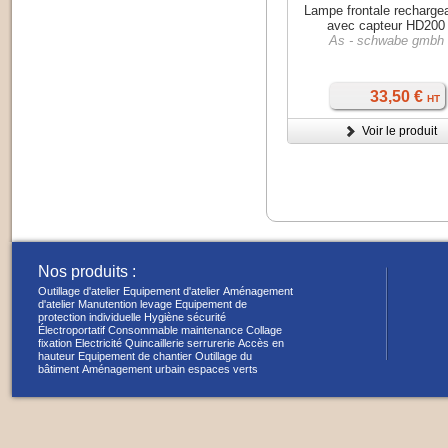
Lampe frontale recharge
avec capteur HD200
As - schwabe gmbh
33,50 €
HT
Voir le produit
Nos produits :
Outillage d'atelier
Equipement d'atelier
Aménagement
d'atelier
Manutention levage
Equipement de
protection individuelle
Hygiène sécurité
Électroportatif
Consommable maintenance
Collage
fixation
Electricité
Quincaillerie serrurerie
Accès en
hauteur
Equipement de chantier
Outillage du
bâtiment
Aménagement urbain espaces verts