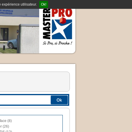
 expérience utilisateur.
Ok!
Ok
face (8)
r (26)