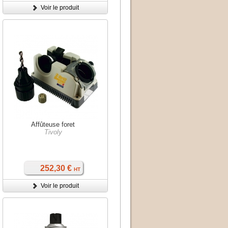
Voir le produit
Affûteuse foret
Tivoly
252,30 €
HT
Voir le produit