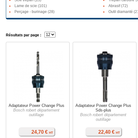
Scie trépan (13)
Trépan carbure S
Lame de scie (101)
Abrasif (72)
Perçage - burinage (28)
Outil diamanté (2
Résultats par page :
Adaptateur Power Change Plus
Adaptateur Power Change Plus
Bosch robert département
Sds-plus
outillage
Bosch robert département
outillage
24,70 €
22,40 €
HT
HT