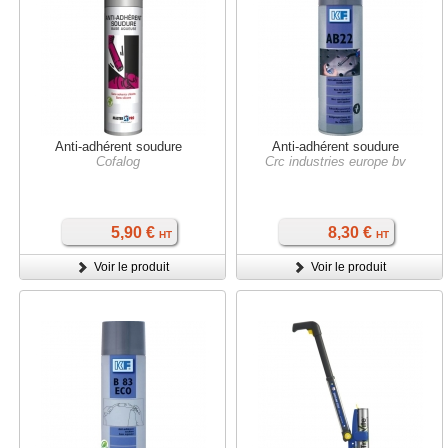
Anti-adhérent soudure
Anti-adhérent soudure
Cofalog
Crc industries europe bv
5,90 €
8,30 €
HT
HT
Voir le produit
Voir le produit