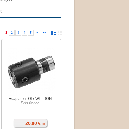
DS (12)
1)
1
2
3
4
5
>
>>
Adaptateur QI / WELDON
Fein france
20,00 €
HT