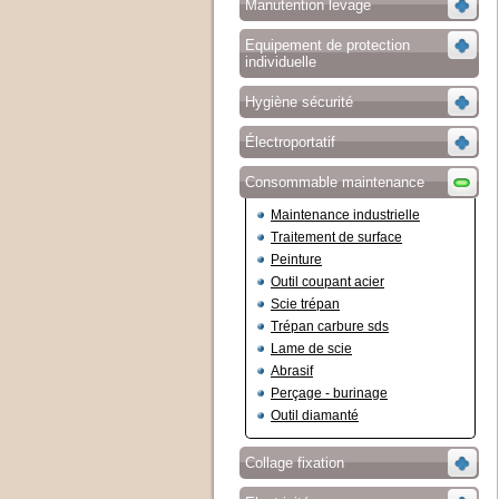
Manutention levage
Equipement de protection
individuelle
Hygiène sécurité
Électroportatif
Consommable maintenance
Maintenance industrielle
Traitement de surface
Peinture
Outil coupant acier
Scie trépan
Trépan carbure sds
Lame de scie
Abrasif
Perçage - burinage
Outil diamanté
Collage fixation