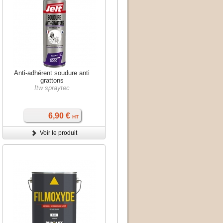
Anti-adhérent soudure anti
grattons
Itw spraytec
6,90 €
HT
Voir le produit