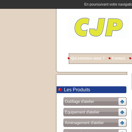
En poursuivant votre navigatio
Qui sommes-nous ?
Contact
Les Produits
Outillage d'atelier
Equipement d'atelier
Aménagement d'atelier