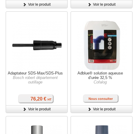
Voir le produit
Voir le produit
Adaptateur SDS-Max/SDS-Plus
Adblue® solution aqueuse
Bosch robert département
d’urée 32,5 %
outillage
Cofalog
76,20 €
Nous consulter
HT
Voir le produit
Voir le produit