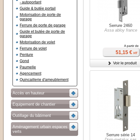
- autoportant
Guide & butée portail
Motorisation de porte de
garage
Ferrure de porte de garage
Serrure 2460
Assa abloy france
Guide et butée de porte de
garage
Motorisation de volet
A partir de
Ferrure de volet
51,15 €
HT
Penture
Gond
Voir le produit
Paumelle
Agencement
Quincaillerie d'ameublement
Accès en hauteur
Equipement de chantier
Outillage du bâtiment
Aménagement urbain espaces
verts
Serrure série 14
Dom-metalux sas