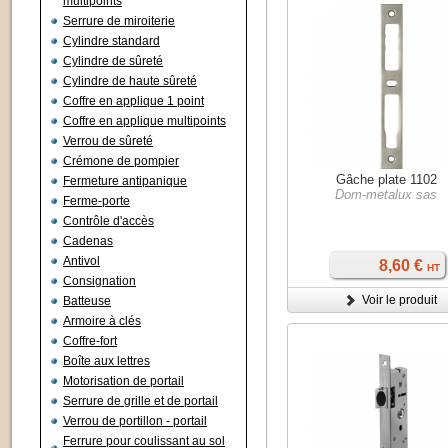
multipoints
Serrure de miroiterie
Cylindre standard
Cylindre de sûreté
Cylindre de haute sûreté
Coffre en applique 1 point
Coffre en applique multipoints
Verrou de sûreté
Crémone de pompier
Gâche plate 1102
Fermeture antipanique
Dom-metalux sas
Ferme-porte
Contrôle d'accès
Cadenas
Antivol
8,60 €
HT
Consignation
Voir le produit
Batteuse
Armoire à clés
Coffre-fort
Boîte aux lettres
Motorisation de portail
Serrure de grille et de portail
Verrou de portillon - portail
Ferrure pour coulissant au sol