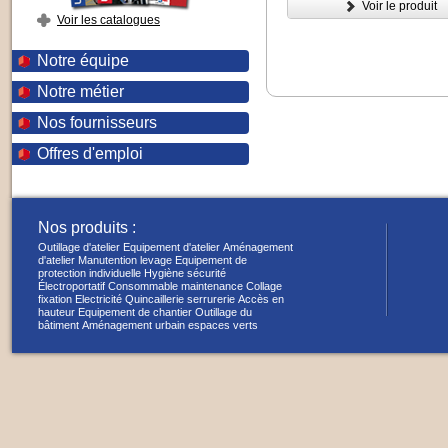
Voir le produit
Voir les catalogues
Notre équipe
Notre métier
Nos fournisseurs
Offres d'emploi
Nos produits :
Outillage d'atelier
Equipement d'atelier
Aménagement
d'atelier
Manutention levage
Equipement de
protection individuelle
Hygiène sécurité
Électroportatif
Consommable maintenance
Collage
fixation
Electricité
Quincaillerie serrurerie
Accès en
hauteur
Equipement de chantier
Outillage du
bâtiment
Aménagement urbain espaces verts