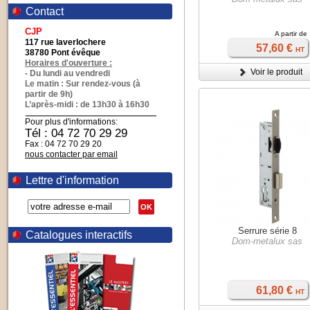
Contact
CJP
A partir de
117 rue laverlochere
57,60 €
HT
38780 Pont évêque
Horaires d'ouverture :
Voir le produit
- Du lundi au vendredi
Le matin : Sur rendez-vous (à
partir de 9h)
L’après-midi : de 13h30 à 16h30
Pour plus d'informations:
Tél : 04 72 70 29 29
Fax : 04 72 70 29 20
nous contacter par email
Lettre d'information
OK
Serrure série 8
Catalogues interactifs
Dom-metalux sas
61,80 €
HT