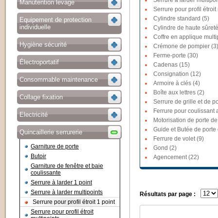
Serrure à larder multipoi
Manutention levage
Serrure pour profil étroit
Cylindre standard (5)
Equipement de protection
individuelle
Cylindre de haute sûreté
Coffre en applique multi
Hygiène sécurité
Crémone de pompier (3
Ferme-porte (30)
Électroportatif
Cadenas (15)
Consignation (12)
Consommable maintenance
Armoire à clés (4)
Boîte aux lettres (2)
Collage fixation
Serrure de grille et de po
Ferrure pour coulissant a
Electricité
Motorisation de porte de
Guide et Butée de porte
Quincaillerie serrurerie
Ferrure de volet (9)
Garniture de porte
Gond (2)
Butoir
Agencement (22)
Garniture de fenêtre et baie
coulissante
Serrure à larder 1 point
Serrure à larder multipoints
Résultats par page :
Serrure pour profil étroit 1 point
Serrure pour profil étroit