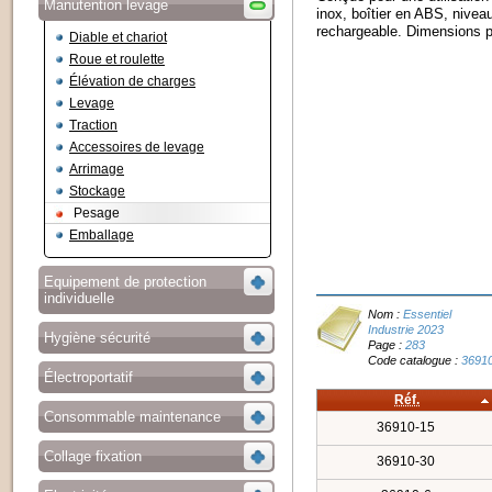
Manutention levage
inox, boîtier en ABS, niveau
rechargeable. Dimensions 
Diable et chariot
Roue et roulette
Élévation de charges
Levage
Traction
Accessoires de levage
Arrimage
Stockage
Pesage
Emballage
Equipement de protection
individuelle
Nom :
Essentiel
Industrie 2023
Hygiène sécurité
Page :
283
Code catalogue :
3691
Électroportatif
Réf.
Consommable maintenance
36910-15
Collage fixation
36910-30