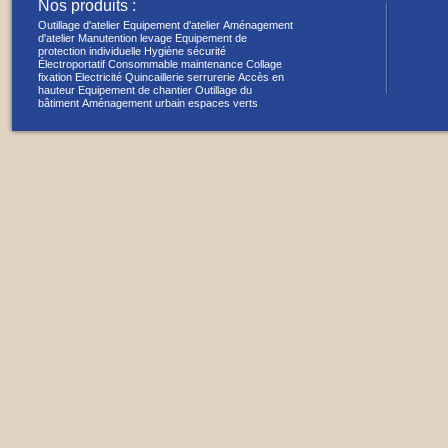
Nos produits :
Outillage d'atelier
Equipement d'atelier
Aménagement
d'atelier
Manutention levage
Equipement de
protection individuelle
Hygiène sécurité
Électroportatif
Consommable maintenance
Collage
fixation
Electricité
Quincaillerie serrurerie
Accès en
hauteur
Equipement de chantier
Outillage du
bâtiment
Aménagement urbain espaces verts