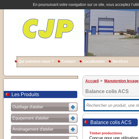
En poursuivant votre navigation sur ce site, vous acceptez l’util
Qui sommes-nous ?
Contact
Localisation
Services
Accueil
>
Manutention levage
Balance colis ACS
Les Produits
Outillage d'atelier
Equipement d'atelier
Balance colis ACS
Aménagement d'atelier
Timber productions
Conçue pour une utilisation