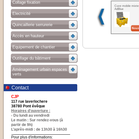
Collage fixation
Cuve mobile mixte 
AdBlue
Electricité
Quincaillerie serrurerie
Nous
Accès en hauteur
Equipement de chantier
Outillage du bâtiment
Aménagement urbain espaces
verts
Contact
CJP
117 rue laverlochere
38780 Pont évêque
Horaires d'ouverture :
- Du lundi au vendredi
Le matin : Sur rendez-vous (à
partir de 9h)
L’après-midi : de 13h30 à 16h30
Pour plus d'informations: