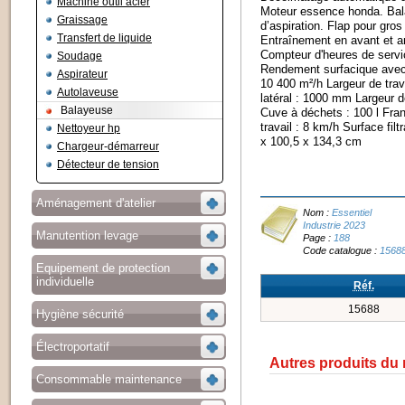
Machine outil acier
Moteur essence honda. Balai
Graissage
d’aspiration. Flap pour gros
Transfert de liquide
Entraînement en avant et arri
Compteur d'heures de servi
Soudage
Rendement surfacique avec 
Aspirateur
10 400 m²/h Largeur de trav
Autolaveuse
latéral : 1000 mm Largeur d
Balayeuse
Cuve à déchets : 100 l Fra
travail : 8 km/h Surface fil
Nettoyeur hp
x 100,5 x 134,3 cm
Chargeur-démarreur
Détecteur de tension
Aménagement d'atelier
Nom :
Essentiel
Industrie 2023
Manutention levage
Page :
188
Code catalogue :
1568
Equipement de protection
individuelle
Réf.
15688
Hygiène sécurité
Électroportatif
Autres produits du
Consommable maintenance