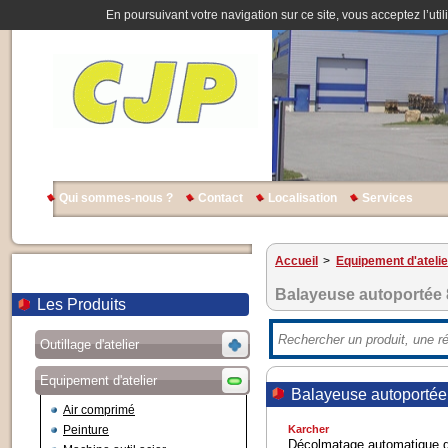
En poursuivant votre navigation sur ce site, vous acceptez l’util
Qui sommes-nous ?
Contact
Localisation
Services
Accueil
>
Equipement d'atelie
Balayeuse autoportée 
Les Produits
Outillage d'atelier
Equipement d'atelier
Balayeuse autoportée
Air comprimé
Peinture
Karcher
Décolmatage automatique du 