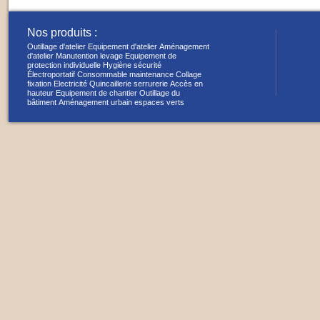
Nos produits :
Outillage d'atelier
Equipement d'atelier
Aménagement
d'atelier
Manutention levage
Equipement de
protection individuelle
Hygiène sécurité
Électroportatif
Consommable maintenance
Collage
fixation
Electricité
Quincaillerie serrurerie
Accès en
hauteur
Equipement de chantier
Outillage du
bâtiment
Aménagement urbain espaces verts